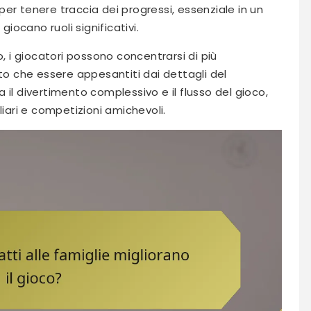
er tenere traccia dei progressi, essenziale in un
giocano ruoli significativi.
i giocatori possono concentrarsi di più
sto che essere appesantiti dai dettagli del
il divertimento complessivo e il flusso del gioco,
liari e competizioni amichevoli.