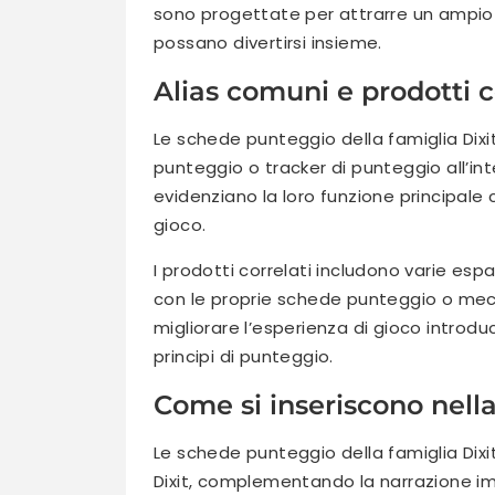
sono progettate per attrarre un ampio 
possano divertirsi insieme.
Alias comuni e prodotti c
Le schede punteggio della famiglia Dix
punteggio o tracker di punteggio all’int
evidenziano la loro funzione principale
gioco.
I prodotti correlati includono varie esp
con le proprie schede punteggio o me
migliorare l’esperienza di gioco intr
principi di punteggio.
Come si inseriscono nella 
Le schede punteggio della famiglia Dixit
Dixit, complementando la narrazione imm