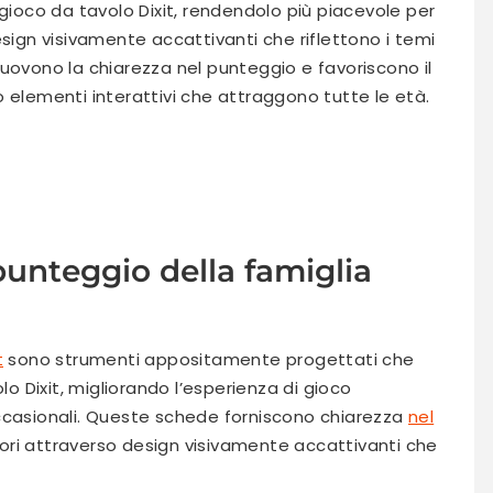
 gioco da tavolo Dixit, rendendolo più piacevole per
esign visivamente accattivanti che riflettono i temi
uovono la chiarezza nel punteggio e favoriscono il
 elementi interattivi che attraggono tutte le età.
unteggio della famiglia
t
sono strumenti appositamente progettati che
lo Dixit, migliorando l’esperienza di gioco
ccasionali. Queste schede forniscono chiarezza
nel
ri attraverso design visivamente accattivanti che