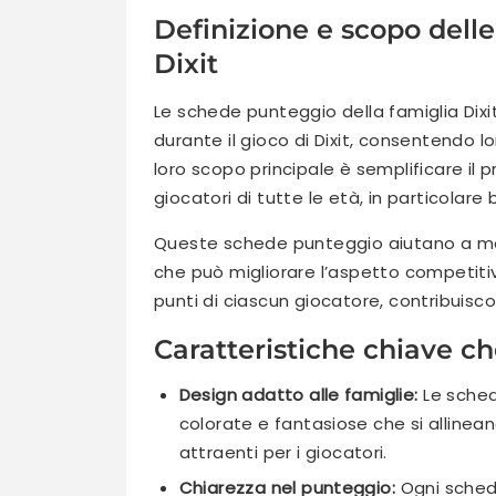
Definizione e scopo dell
Dixit
Le schede punteggio della famiglia Dixit
durante il gioco di Dixit, consentendo lo
loro scopo principale è semplificare il
giocatori di tutte le età, in particolare
Queste schede punteggio aiutano a man
che può migliorare l’aspetto competit
punti di ciascun giocatore, contribuisc
Caratteristiche chiave ch
Design adatto alle famiglie:
Le sched
colorate e fantasiose che si allinea
attraenti per i giocatori.
Chiarezza nel punteggio:
Ogni sched