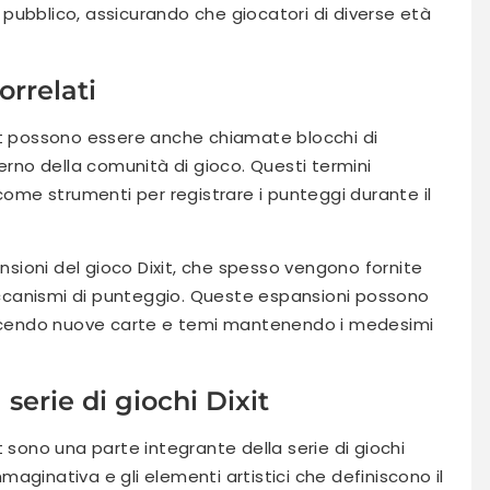
pubblico, assicurando che giocatori di diverse età
orrelati
it possono essere anche chiamate blocchi di
erno della comunità di gioco. Questi termini
 come strumenti per registrare i punteggi durante il
ansioni del gioco Dixit, che spesso vengono fornite
ccanismi di punteggio. Queste espansioni possono
oducendo nuove carte e temi mantenendo i medesimi
serie di giochi Dixit
 sono una parte integrante della serie di giochi
aginativa e gli elementi artistici che definiscono il