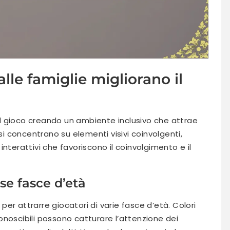
lle famiglie migliorano il
 il gioco creando un ambiente inclusivo che attrae
 si concentrano su elementi visivi coinvolgenti,
nterattivi che favoriscono il coinvolgimento e il
rse fasce d’età
 per attrarre giocatori di varie fasce d’età. Colori
iconoscibili possono catturare l’attenzione dei