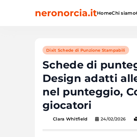
Skip
neronorcia.it
to
Home
Chi siamo
content
Dixit Schede di Punzione Stampabili
Schede di punteg
Design adatti all
nel punteggio, C
giocatori
24/02/2026
Clara Whitfield