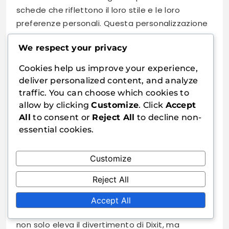
schede che riflettono il loro stile e le loro
preferenze personali. Questa personalizzazione
favorisce un senso di appartenenza e orgoglio
We respect your privacy
nel gioco.
Cookies help us improve your experience,
Inoltre, la chiarezza fornita dai formati di
deliver personalized content, and analyze
punteggio su misura contribuisce a
traffic. You can choose which cookies to
un’esperienza di gioco più piacevole. I giocatori
allow by clicking
Customize
. Click
Accept
scoprono che quando il punteggio è chiaro e
All
to consent or
Reject All
to decline non-
visivamente attraente, possono concentrarsi di
essential cookies.
più sulla strategia e sulla creatività piuttosto
che sulla logistica. Questo cambiamento porta
Customize
a sessioni di gioco più lunghe e momenti più
memorabili.
Reject All
In definitiva, la combinazione di design
Accept All
personalizzati e formati di punteggio efficaci
non solo eleva il divertimento di Dixit, ma