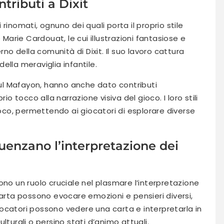
ntributi a Dixit
ti rinomati, ognuno dei quali porta il proprio stile
 Marie Cardouat, le cui illustrazioni fantasiose e
rno della comunità di Dixit. Il suo lavoro cattura
ella meraviglia infantile.
Paul Mafayon, hanno anche dato contributi
io tocco alla narrazione visiva del gioco. I loro stili
ioco, permettendo ai giocatori di esplorare diverse
nfluenzano l’interpretazione dei
olgono un ruolo cruciale nel plasmare l’interpretazione
carta possono evocare emozioni e pensieri diversi,
 giocatori possono vedere una carta e interpretarla in
lturali o persino stati d’animo attuali.