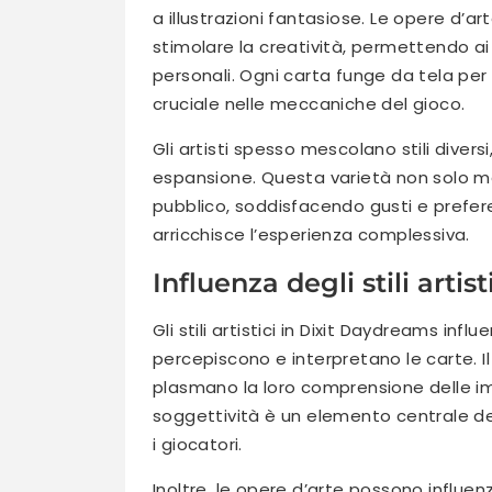
a illustrazioni fantasiose. Le opere d’
stimolare la creatività, permettendo ai
personali. Ogni carta funge da tela per
cruciale nelle meccaniche del gioco.
Gli artisti spesso mescolano stili diver
espansione. Questa varietà non solo ma
pubblico, soddisfacendo gusti e preferen
arricchisce l’esperienza complessiva.
Influenza degli stili artis
Gli stili artistici in Dixit Daydreams inf
percepiscono e interpretano le carte. 
plasmano la loro comprensione delle imm
soggettività è un elemento centrale del
i giocatori.
Inoltre, le opere d’arte possono influenz