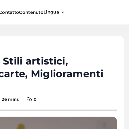
Lingua
Contatto
Contenuto
tili artistici,
carte, Miglioramenti
26 mins
0