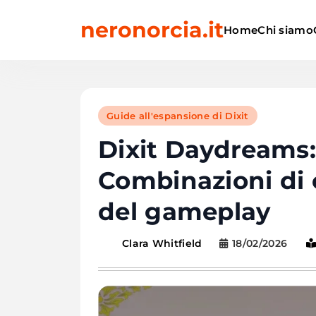
Skip
neronorcia.it
to
Home
Chi siamo
content
Guide all'espansione di Dixit
Dixit Daydreams: S
Combinazioni di 
del gameplay
18/02/2026
Clara Whitfield