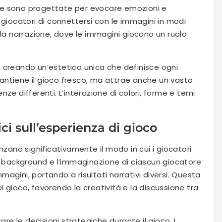
arte sono progettate per evocare emozioni e
 giocatori di connettersi con le immagini in modi
 la narrazione, dove le immagini giocano un ruolo
si, creando un’estetica unica che definisce ogni
ntiene il gioco fresco, ma attrae anche un vasto
ze differenti. L’interazione di colori, forme e temi
tici sull’esperienza di gioco
luenzano significativamente il modo in cui i giocatori
Il background e l’immaginazione di ciascun giocatore
agini, portando a risultati narrativi diversi. Questa
 gioco, favorendo la creatività e la discussione tra
are le decisioni strategiche durante il gioco. I