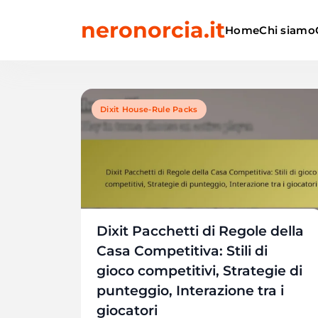
Skip
neronorcia.it
to
Home
Chi siamo
content
Dixit House-Rule Packs
Dixit Pacchetti di Regole della
Casa Competitiva: Stili di
gioco competitivi, Strategie di
punteggio, Interazione tra i
giocatori