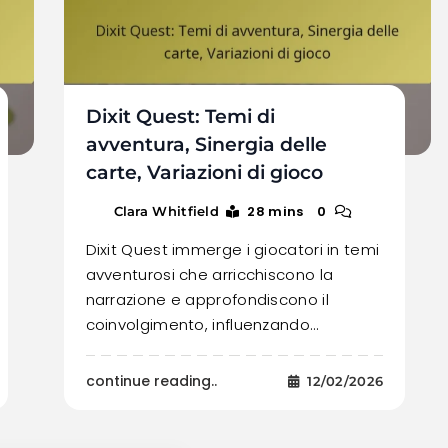
Dixit Quest: Temi di
avventura, Sinergia delle
carte, Variazioni di gioco
28 mins
0
Clara Whitfield
Dixit Quest immerge i giocatori in temi
avventurosi che arricchiscono la
narrazione e approfondiscono il
coinvolgimento, influenzando…
continue reading..
12/02/2026