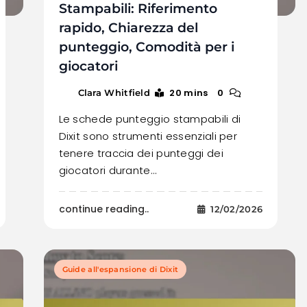
Stampabili: Riferimento
rapido, Chiarezza del
punteggio, Comodità per i
giocatori
20 mins
0
Clara Whitfield
Le schede punteggio stampabili di
Dixit sono strumenti essenziali per
tenere traccia dei punteggi dei
giocatori durante…
continue reading..
12/02/2026
Guide all'espansione di Dixit