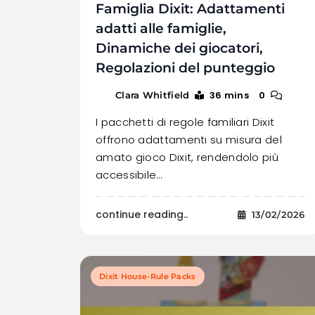
Famiglia Dixit: Adattamenti
adatti alle famiglie,
Dinamiche dei giocatori,
Regolazioni del punteggio
36 mins
0
Clara Whitfield
I pacchetti di regole familiari Dixit
offrono adattamenti su misura del
amato gioco Dixit, rendendolo più
accessibile…
continue reading..
13/02/2026
Dixit House-Rule Packs