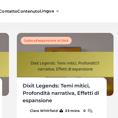
Lingua
Contatto
Contenuto
Guide all'espansione di Dixit
Dixit Legends: Temi mitici,
Profondità narrativa, Effetti di
espansione
23 mins
0
Clara Whitfield